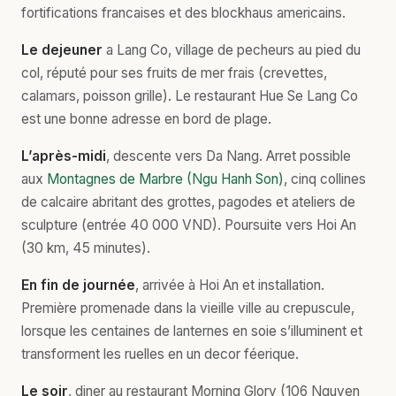
fortifications francaises et des blockhaus americains.
Le dejeuner
a Lang Co, village de pecheurs au pied du
col, réputé pour ses fruits de mer frais (crevettes,
calamars, poisson grille). Le restaurant Hue Se Lang Co
est une bonne adresse en bord de plage.
L’après-midi
, descente vers Da Nang. Arret possible
aux
Montagnes de Marbre (Ngu Hanh Son)
, cinq collines
de calcaire abritant des grottes, pagodes et ateliers de
sculpture (entrée 40 000 VND). Poursuite vers Hoi An
(30 km, 45 minutes).
En fin de journée
, arrivée à Hoi An et installation.
Première promenade dans la vieille ville au crepuscule,
lorsque les centaines de lanternes en soie s’illuminent et
transforment les ruelles en un decor féerique.
Le soir
, diner au restaurant Morning Glory (106 Nguyen