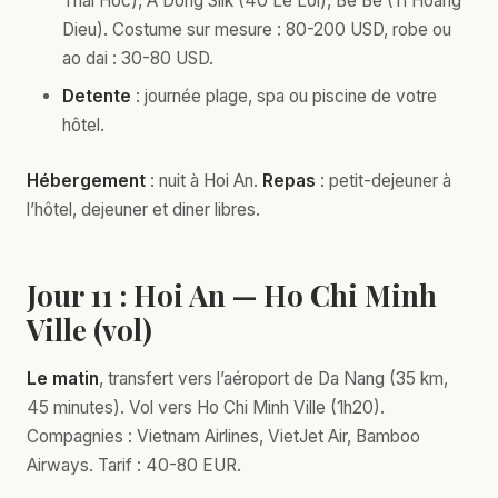
Thai Hoc), A Dong Silk (40 Le Loi), Be Be (11 Hoang
Dieu). Costume sur mesure : 80-200 USD, robe ou
ao dai : 30-80 USD.
Detente
: journée plage, spa ou piscine de votre
hôtel.
Hébergement
: nuit à Hoi An.
Repas
: petit-dejeuner à
l’hôtel, dejeuner et diner libres.
Jour 11 : Hoi An — Ho Chi Minh
Ville (vol)
Le matin
, transfert vers l’aéroport de Da Nang (35 km,
45 minutes). Vol vers Ho Chi Minh Ville (1h20).
Compagnies : Vietnam Airlines, VietJet Air, Bamboo
Airways. Tarif : 40-80 EUR.