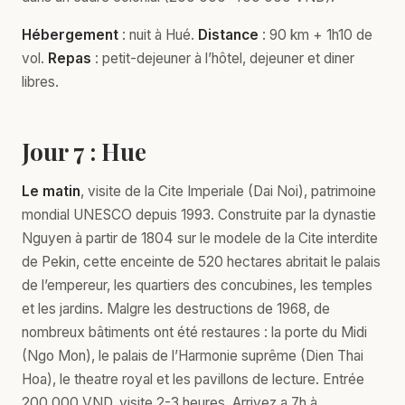
Hébergement
: nuit à Hué.
Distance
: 90 km + 1h10 de
vol.
Repas
: petit-dejeuner à l’hôtel, dejeuner et diner
libres.
Jour 7 : Hue
Le matin
, visite de la Cite Imperiale (Dai Noi), patrimoine
mondial UNESCO depuis 1993. Construite par la dynastie
Nguyen à partir de 1804 sur le modele de la Cite interdite
de Pekin, cette enceinte de 520 hectares abritait le palais
de l’empereur, les quartiers des concubines, les temples
et les jardins. Malgre les destructions de 1968, de
nombreux bâtiments ont été restaures : la porte du Midi
(Ngo Mon), le palais de l’Harmonie suprême (Dien Thai
Hoa), le theatre royal et les pavillons de lecture. Entrée
200 000 VND, visite 2-3 heures. Arrivez a 7h à