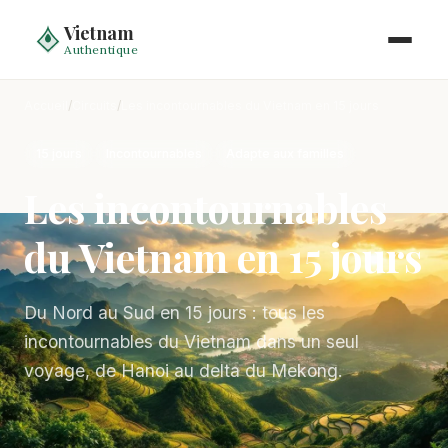
Vietnam
Authentique
Accueil
/
Circuits
/
Les incontournables du Vietnam en 15 jours
15 jours
Incontournables
Adapte aux familles
Les incontournables
du Vietnam en 15 jours
Du Nord au Sud en 15 jours : tous les
incontournables du Vietnam dans un seul
voyage, de Hanoi au delta du Mekong.