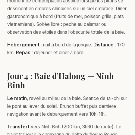
moment de contemplation absolue lorsque les pitons se
dessinent en ombres chinoises sur un ciel embrase. Diner
gastronomique à bord (fruits de mer, poisson grille, plats
vietnamiens). Soirée libre : peche au calamar ou
observation des etoiles dans l’obscurite totale de la baie.
Hébergement
: nuit à bord de la jonque.
Distance
: 170
km.
Repas
: dejeuner et diner à bord.
Jour 4 : Baie d’Halong — Ninh
Binh
Le matin
, reveil au milieu de la baie. Seance de tai-chi sur
le pont au lever du soleil. Brunch buffet puis derniere
navigation avant le debarquement vers 10h-11h.
Transfert
vers Ninh Binh (200 km, 3h30 de route). Le
trajet traverse la campagne du delta du fleuve Rouge,