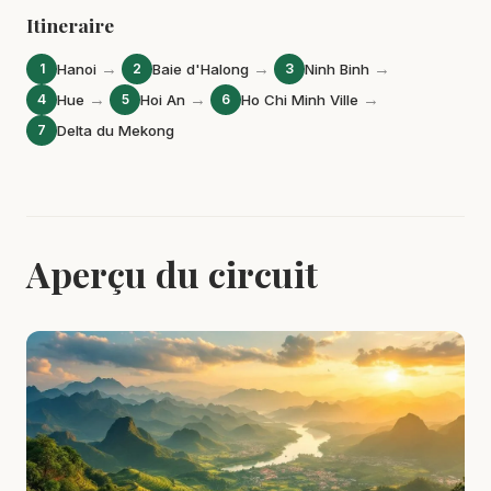
Itineraire
→
→
→
1
Hanoi
2
Baie d'Halong
3
Ninh Binh
→
→
→
4
Hue
5
Hoi An
6
Ho Chi Minh Ville
7
Delta du Mekong
Aperçu du circuit