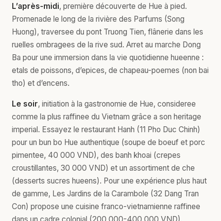
L’après-midi
, première découverte de Hue à pied.
Promenade le long de la rivière des Parfums (Song
Huong), traversee du pont Truong Tien, flânerie dans les
ruelles ombragees de la rive sud. Arret au marche Dong
Ba pour une immersion dans la vie quotidienne hueenne :
etals de poissons, d’epices, de chapeau-poemes (non bai
tho) et d’encens.
Le soir
, initiation à la gastronomie de Hue, consideree
comme la plus raffinee du Vietnam grâce a son heritage
imperial. Essayez le restaurant Hanh (11 Pho Duc Chinh)
pour un bun bo Hue authentique (soupe de boeuf et porc
pimentee, 40 000 VND), des banh khoai (crepes
croustillantes, 30 000 VND) et un assortiment de che
(desserts sucres hueens). Pour une expérience plus haut
de gamme, Les Jardins de la Carambole (32 Dang Tran
Con) propose une cuisine franco-vietnamienne raffinee
dans un cadre colonial (200 000-400 000 VND).