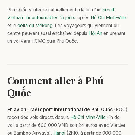
Phú Quốc s’intègre naturellement à la fin d’un
circuit
Vietnam incontournables 15 jours
, après
Hô Chi Minh-Ville
et le
delta du Mékong
. Les voyageurs qui viennent du
centre peuvent aussi enchaîner depuis
Hội An
en prenant
un vol vers HCMC puis Phú Quốc.
Comment aller à Phú
Quốc
En avion
: l’
aéroport international de Phú Quốc
(PQC)
reçoit des vols directs depuis
Hô Chi Minh-Ville
(1h de
vol, à partir de 600 000 VND soit 24 euros avec VietJet
ou Bamboo Airways),
Hanoï
(2h10, à partir de 900 000