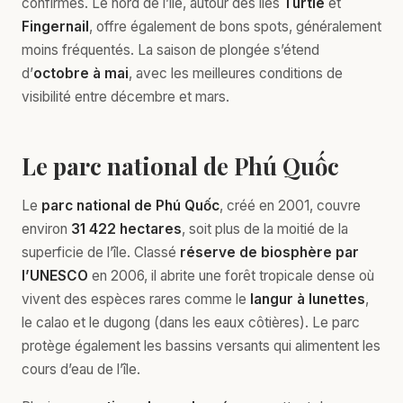
confirmés. Le nord de l’île, autour des îles
Turtle
et
Fingernail
, offre également de bons spots, généralement
moins fréquentés. La saison de plongée s’étend
d’
octobre à mai
, avec les meilleures conditions de
visibilité entre décembre et mars.
Le parc national de Phú Quốc
Le
parc national de Phú Quốc
, créé en 2001, couvre
environ
31 422 hectares
, soit plus de la moitié de la
superficie de l’île. Classé
réserve de biosphère par
l’UNESCO
en 2006, il abrite une forêt tropicale dense où
vivent des espèces rares comme le
langur à lunettes
,
le calao et le dugong (dans les eaux côtières). Le parc
protège également les bassins versants qui alimentent les
cours d’eau de l’île.