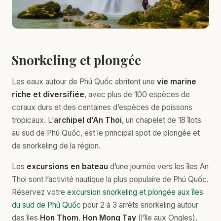
Snorkeling et plongée
Les eaux autour de Phú Quốc abritent une
vie marine
riche et diversifiée
, avec plus de 100 espèces de
coraux durs et des centaines d’espèces de poissons
tropicaux. L’
archipel d’An Thoi
, un chapelet de 18 îlots
au sud de Phú Quốc, est le principal spot de plongée et
de snorkeling de la région.
Les
excursions en bateau
d’une journée vers les îles An
Thoi sont l’activité nautique la plus populaire de Phú Quốc.
Réservez votre
excursion snorkeling et plongée aux îles
du sud de Phú Quốc
pour 2 à 3 arrêts snorkeling autour
des îles
Hon Thom
,
Hon Mong Tay
(l’île aux Ongles),