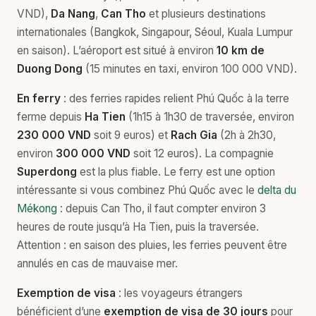
VND),
Da Nang
,
Can Tho
et plusieurs destinations
internationales (Bangkok, Singapour, Séoul, Kuala Lumpur
en saison). L’aéroport est situé à environ
10 km de
Duong Dong
(15 minutes en taxi, environ 100 000 VND).
En ferry
: des ferries rapides relient Phú Quốc à la terre
ferme depuis
Ha Tien
(1h15 à 1h30 de traversée, environ
230 000 VND
soit 9 euros) et
Rach Gia
(2h à 2h30,
environ
300 000 VND
soit 12 euros). La compagnie
Superdong
est la plus fiable. Le ferry est une option
intéressante si vous combinez Phú Quốc avec le
delta du
Mékong
: depuis Can Tho, il faut compter environ 3
heures de route jusqu’à Ha Tien, puis la traversée.
Attention : en saison des pluies, les ferries peuvent être
annulés en cas de mauvaise mer.
Exemption de visa
: les voyageurs étrangers
bénéficient d’une
exemption de visa de 30 jours
pour