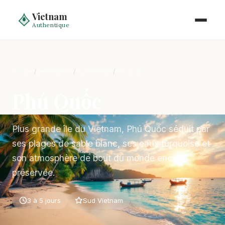
Vietnam
Authentique
Accueil
/
Destinations
/
Sud Vietnam
/
Phú Quốc
Phú Quốc
Plus grande île du Vietnam, Phú Quốc séduit par
ses plages de sable blanc, ses eaux turquoise et
son atmosphère de bout du monde encore
préservée.
3 à 5 jours
Sud Vietnam