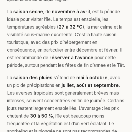
La
saison sèche
, de
novembre à avril
, est la période
idéale pour visiter l’île. Le temps est ensoleillé, les
températures agréables (
27 à 32 °C
), la mer calme et la
visibilité sous-marine excellente. C’est la haute saison
touristique, avec des prix d’hébergement en
conséquence, en particulier entre décembre et février. Il
est recommandé de
réserver à l’avance
pour cette
période, surtout pendant les fêtes de fin d’année et le Têt.
La
saison des pluies
s’étend de
mai à octobre
, avec
un pic de précipitations en
juillet, août et septembre
.
Les averses tropicales sont généralement brèves mais
intenses, souvent concentrées en fin de journée. Certains
jours restent largement ensoleillés. L’avantage : les prix
chutent de
30 à 50 %
, l’île est beaucoup moins
fréquentée et la végétation est d’un vert éclatant. Le
snorkeling et la plongée ne sont pas recommandés de