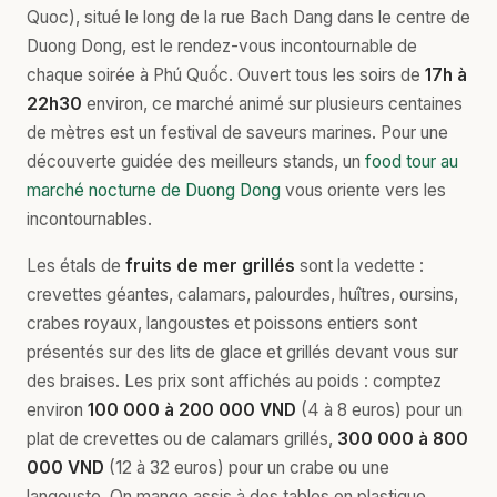
Quoc), situé le long de la rue Bach Dang dans le centre de
Duong Dong, est le rendez-vous incontournable de
chaque soirée à Phú Quốc. Ouvert tous les soirs de
17h à
22h30
environ, ce marché animé sur plusieurs centaines
de mètres est un festival de saveurs marines. Pour une
découverte guidée des meilleurs stands, un
food tour au
marché nocturne de Duong Dong
vous oriente vers les
incontournables.
Les étals de
fruits de mer grillés
sont la vedette :
crevettes géantes, calamars, palourdes, huîtres, oursins,
crabes royaux, langoustes et poissons entiers sont
présentés sur des lits de glace et grillés devant vous sur
des braises. Les prix sont affichés au poids : comptez
environ
100 000 à 200 000 VND
(4 à 8 euros) pour un
plat de crevettes ou de calamars grillés,
300 000 à 800
000 VND
(12 à 32 euros) pour un crabe ou une
langouste. On mange assis à des tables en plastique,