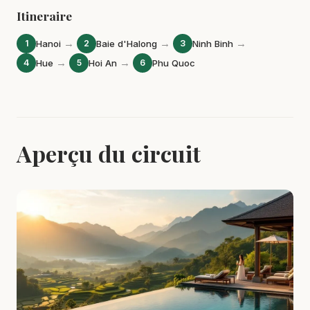
Itineraire
→
→
→
1
Hanoi
2
Baie d'Halong
3
Ninh Binh
→
→
4
Hue
5
Hoi An
6
Phu Quoc
Aperçu du circuit