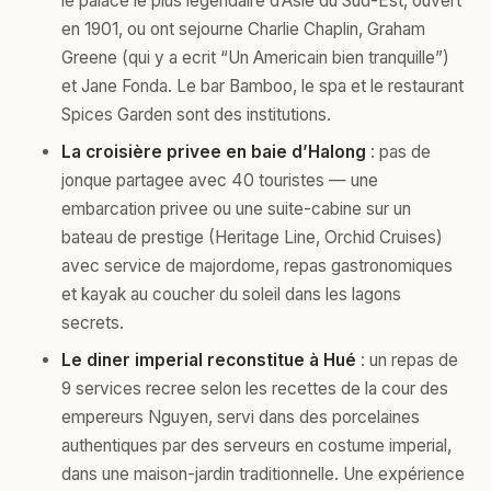
le palace le plus légendaire d’Asie du Sud-Est, ouvert
en 1901, ou ont sejourne Charlie Chaplin, Graham
Greene (qui y a ecrit “Un Americain bien tranquille”)
et Jane Fonda. Le bar Bamboo, le spa et le restaurant
Spices Garden sont des institutions.
La croisière privee en baie d’Halong
: pas de
jonque partagee avec 40 touristes — une
embarcation privee ou une suite-cabine sur un
bateau de prestige (Heritage Line, Orchid Cruises)
avec service de majordome, repas gastronomiques
et kayak au coucher du soleil dans les lagons
secrets.
Le diner imperial reconstitue à Hué
: un repas de
9 services recree selon les recettes de la cour des
empereurs Nguyen, servi dans des porcelaines
authentiques par des serveurs en costume imperial,
dans une maison-jardin traditionnelle. Une expérience