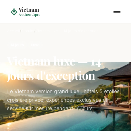
Vietnam
Authentique
Accueil
/
Circuits
/
Vietnam luxe — 14 jours d'exception
14 jours
Luxe
Vietnam luxe — 14
jours d'exception
Le Vietnam version grand luxe : hôtels 5 etoiles,
croisière privee, expériences exclusives et
service sur mesure pendant 14 jours.