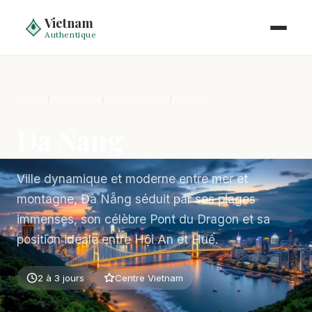
Vietnam
Authentique
Accueil
/
Destinations
/
Centre Vietnam
/
Da Nang
Da Nang
Ville dynamique et moderne entre mer et
montagne, Đà Nẵng séduit par ses plages
immenses, son célèbre Pont du Dragon et sa
position idéale entre Hội An et Huế.
2 à 3 jours
Centre Vietnam