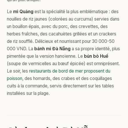
Le
mì Quảng
est la spécialité la plus emblématique : des
nouilles de riz jaunes (colorées au curcuma) servies dans
un bouillon épais, avec du porc, des crevettes, des
herbes fraîches, des cacahuètes grillées et un crackers
de riz soufflé. Délicieux et nourrissant pour 30 000-50
000 VND. La
bánh mì Đà Nẵng
a sa propre identité, plus
pimentée que la version hanoïenne. Le
bún bò Huế
(soupe de vermicelles au bœuf épicée) est omniprésent.
Le soir, les
restaurants de bord de mer proposent du
poisson
, des homards, des crabes et des coquillages
cuits à la commande, servis directement sur les tables
installées sur la plage.