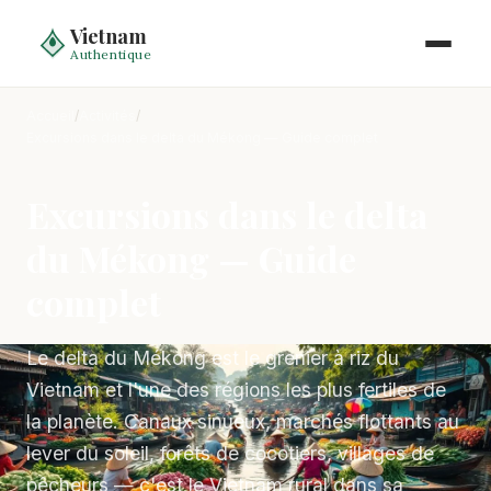
Vietnam
Authentique
Accueil
/
Activités
/
Excursions dans le delta du Mékong — Guide complet
Excursions dans le delta
du Mékong — Guide
complet
Le delta du Mékong est le grenier à riz du
Vietnam et l'une des régions les plus fertiles de
la planète. Canaux sinueux, marchés flottants au
lever du soleil, forêts de cocotiers, villages de
pêcheurs — c'est le Vietnam rural dans sa