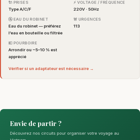
🔌 PRISES
⚡ VOLTAGE / FRÉQUENCE
Type A/C/F
220V · 50Hz
🚰 EAU DU ROBINET
🚨 URGENCES
Eau du robinet — préférez
113
l’eau en bouteille ou filtrée
💶 POURBOIRE
Arrondir ou ~5–10 % est
apprécié
Vérifier si un adaptateur est nécessaire →
Envie de partir ?
Découvrez nos circuits pour organiser votre voyage au