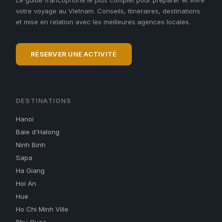
Le guide francophone le plus complet pour preparer et vivre
votre voyage au Vietnam. Conseils, itineraires, destinations
et mise en relation avec les meilleures agences locales.
RÉSERVER UNE ACTIVITÉ
DESTINATIONS
Hanoi
Baie d'Halong
Ninh Binh
Sapa
Ha Giang
Hoi An
Hue
Ho Chi Minh Ville